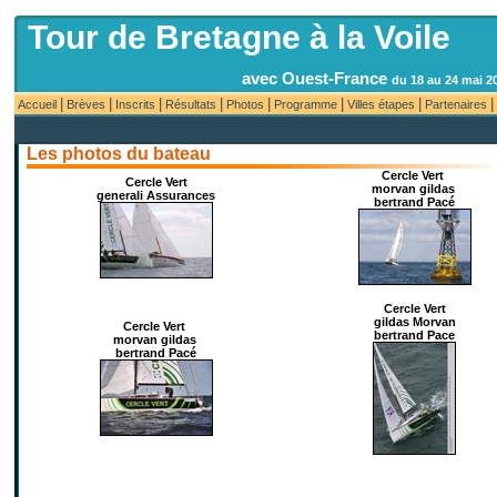
Tour de Bretagne à la Voil
avec Ouest-France
du 18 au 24 mai 2
|
|
|
|
|
|
|
|
Accueil
Brèves
Inscrits
Résultats
Photos
Programme
Villes étapes
Partenaires
Les photos du bateau
Cercle Vert
Cercle Vert
morvan gildas
generali Assurances
bertrand Pacé
Cercle Vert
gildas Morvan
Cercle Vert
bertrand Pace
morvan gildas
bertrand Pacé